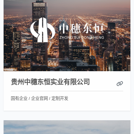
贵州中穗东恒实业有限公司
国有企业 / 企业官网 / 定制开发