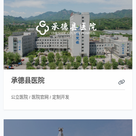
承德县医院
公立医院 / 医院官网 / 定制开发