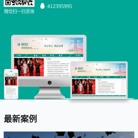
412395995
微信扫一扫咨询
最新案例