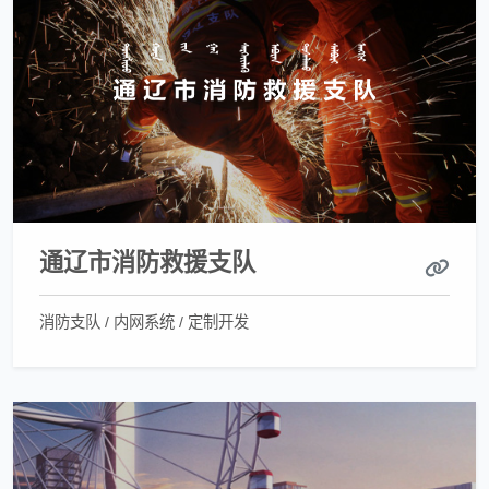
通辽市消防救援支队
消防支队 / 内网系统 / 定制开发