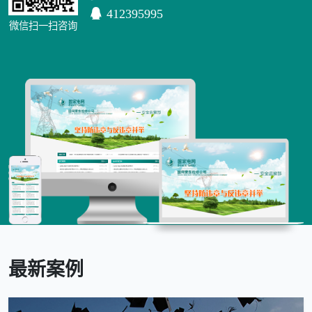
412395995
微信扫一扫咨询
最新案例