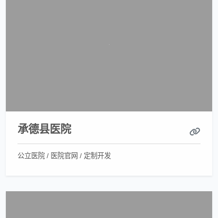
承德县医院
公立医院 / 医院官网 / 定制开发