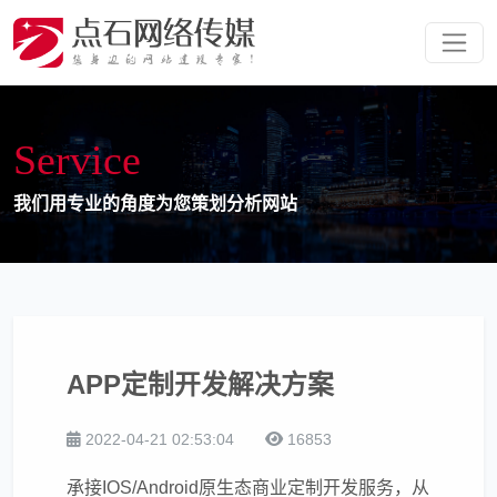
S
e
r
v
i
c
e
我
们
用
专
业
的
角
度
为
您
策
划
分
析
网
站
APP定制开发解决方案
2022-04-21 02:53:04
16853
承接IOS/Android原生态商业定制开发服务，从